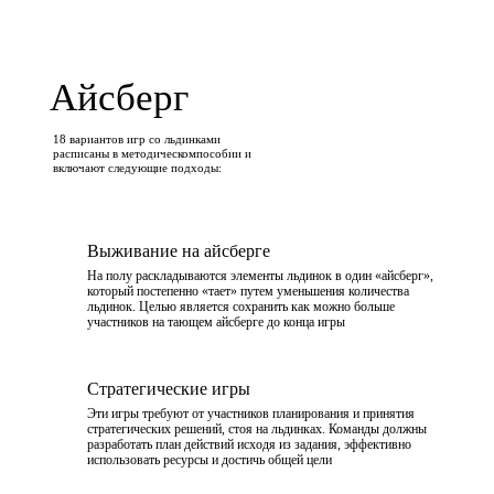
Айсберг
18 вариантов игр со льдинками
расписаны в методическомпособии и
включают следующие подходы:
Выживание на айсберге
На полу раскладываются элементы льдинок в один «айсберг»,
который постепенно «тает» путем уменьшения количества
льдинок. Целью является сохранить как можно больше
участников на тающем айсберге до конца игры
Стратегические игры
Эти игры требуют от участников планирования и принятия
стратегических решений, стоя на льдинках. Команды должны
разработать план действий исходя из задания, эффективно
использовать ресурсы и достичь общей цели