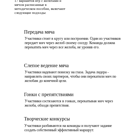
17 вариантов игр с желобами и
мячом расписанные в
методическом пособии, включают
следующие подходы:
Передача мяча
Участники стоят в кругу или построении. Один из участников
передает мяч через желоб своему соседу. Команда должна
перекатить мяч через все желоба, не уронив его.
Слепое ведение мяча
Участники надевают повязку на глаза. Задача лидера -
направлять своих партнеров, чтобы они перекатили мяч по
желобам до конечной цели.
Гонки с препятствиями
Участники состязаются в гонках, перекатывая мяч через
желоба, обходя препятствия.
Творческие конкурсы
Участники разбиваются на команды и получают задание
создать
собственный
эффективный маршрут.