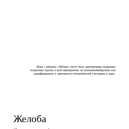
Игры с набором «Айсберг» могут быть адаптированы подразные
возрастные группы и цели мероприятия, их можнокомбинировать или
модифицировать в зависимости отпотребностей участников и задач.
Желоба