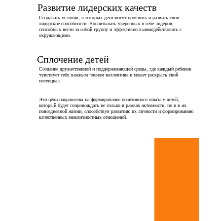
Развитие лидерских качеств
Создавать условия, в которых дети могут проявить и развить свои
лидерские способности. Воспитывать уверенных в себе лидеров,
способных вести за собой группу и эффективно взаимодействовать с
окружающими.
Сплочение детей
Создание дружественной и поддерживающей среды, где каждый ребенок
чувствует себя важным членом коллектива и может раскрыть свой
потенциал.
Эти цели направлены на формирование позитивного опыта у детей,
который будет сопровождать не только в рамках активности, но и в их
повседневной жизни, способствуя развитию их личности и формированию
качественных межличностных отношений.