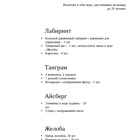
Включает в себя игры, рассчитанные на команд
до 20 человек
Лабиринт
Большой деревянный лабиринт с веревками для
управления – 1 шт.
Теннисный мяч – 1 шт., используется также в игре
«Желоба»
Карточки – 8 шт.
Танграм
4 комплекта, в каждом:
7 деталей головоломки
Вкладыши с изображением фигур – 5 шт.
Айсберг
Элементы в виде льдинок – 20
шт.
Сумка с изображением пазла.
Желоба
Набор желобов, 20 шт.
Повязки на глаза – 20 шт.,