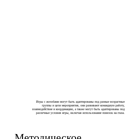
Игры с желобами могут быть адаптированы под разные возрастные
группы и цели мероприятия, они развивают командную работу,
взаимодействие и координацию, а также могут быть адаптированы под
различные условия игры, включая использование повязок на глаза.
Методическое