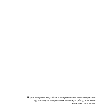
Игры с танграмом могут быть адаптированы под разные возрастные
группы и цели, они развивают командную работу, логическое
мышление, творчество.