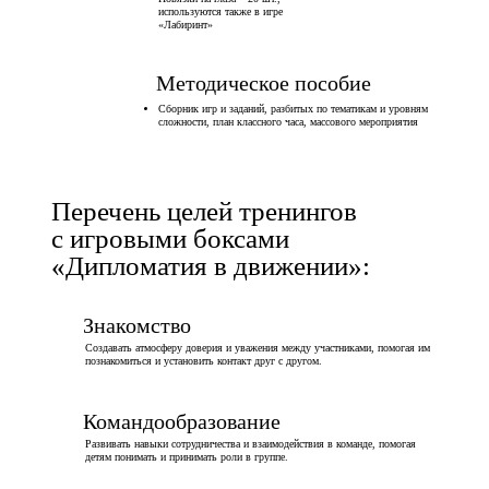
используются также в игре
«Лабиринт»
Методическое пособие
Сборник игр и заданий, разбитых по тематикам и уровням
сложности, план классного часа, массового мероприятия
Перечень целей тренингов
с игровыми боксами
«Дипломатия в движении»:
Знакомство
Создавать атмосферу доверия и уважения между участниками, помогая им
познакомиться и установить контакт друг с другом.
Командообразование
Развивать навыки сотрудничества и взаимодействия в команде, помогая
детям понимать и принимать роли в группе.