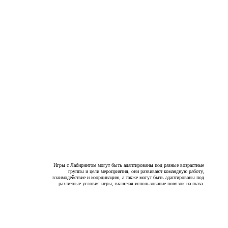
Игры с Лабиринтом могут быть адаптированы под разные возрастные
группы и цели мероприятия, они развивают командную работу,
взаимодействие и координацию, а также могут быть адаптированы под
различные условия игры, включая использование повязок на глаза.