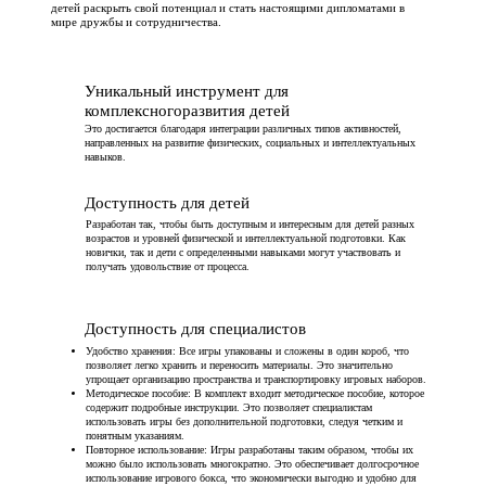
детей раскрыть свой потенциал и стать настоящими дипломатами в
мире дружбы и сотрудничества.
Уникальный инструмент для
комплексногоразвития детей
Это достигается благодаря интеграции различных типов активностей,
направленных на развитие физических, социальных и интеллектуальных
навыков.
Доступность для детей
Разработан так, чтобы быть доступным и интересным для детей разных
возрастов и уровней физической и интеллектуальной подготовки. Как
новички, так и дети с определенными навыками могут участвовать и
получать удовольствие от процесса.
Доступность для специалистов
Удобство хранения: Все игры упакованы и сложены в один короб, что
позволяет легко хранить и переносить материалы. Это значительно
упрощает организацию пространства и транспортировку игровых наборов.
Методическое пособие: В комплект входит методическое пособие, которое
содержит подробные инструкции. Это позволяет специалистам
использовать игры без дополнительной подготовки, следуя четким и
понятным указаниям.
Повторное использование: Игры разработаны таким образом, чтобы их
можно было использовать многократно. Это обеспечивает долгосрочное
использование игрового бокса, что экономически выгодно и удобно для