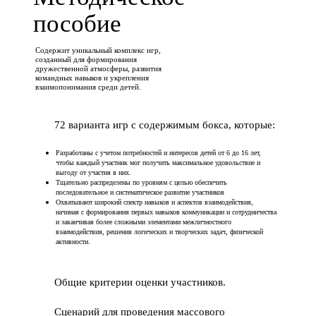
пособие
Содержит уникальный комплекс игр,
созданный для формирования
дружественной атмосферы, развития
командных навыков и укрепления
взаимопонимания среди детей.
72 варианта игр с содержимым бокса, которые:
Разработаны с учетом потребностей и интересов детей от 6 до 16 лет,
чтобы каждый участник мог получить максимальное удовольствие и
выгоду от участия в них.
Тщательно распределены по уровням с целью обеспечить
последовательное и систематическое развитие участников
Охватывают широкий спектр навыков и аспектов взаимодействия,
начиная с формирования первых навыков коммуникации и сотрудничества
и заканчивая более сложными элементами межличностного
взаимодействия, решения логических и творческих задач, физической
активности.
Общие критерии оценки участников.
Сценарий для проведения массового